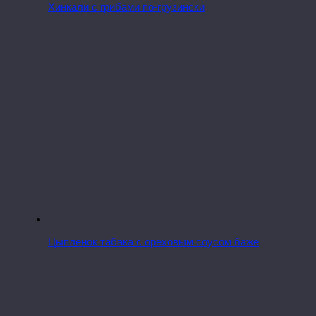
Хинкали с грибами по-грузински
Цыпленок табака с ореховым соусом баже