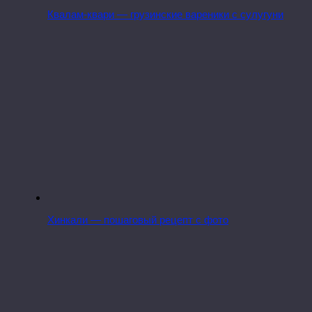
Квалам-квари — грузинские вареники с сулугуни
Хинкали — пошаговый рецепт с фото