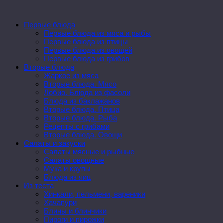
Первые блюда
Первые блюда из мяса и рыбы
Первые блюда из птицы
Первые блюда из овощей
Первые блюда из грибов
Вторые блюда
Жаркое из мяса
Вторые блюда. Мясо
Лобио. Блюда из фасоли
Блюда из баклажанов
Вторые блюда. Птица
Вторые блюда. Рыба
Рецепты с грибами
Вторые блюда. Овощи
Салаты и закуски
Салаты мясные и рыбные
Салаты овощные
Мука и крупы
Блюда из яиц
Из теста
Хинкали, пельмени, вареники
Хачапури
Блины и блинчики
Пироги и пирожки