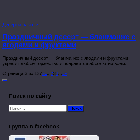
Десерты разные
Праздничный десерт — бланманже с
ягодами и фруктами
Праздничный десерт — бланманже с ягодами и фруктами
украсит любое торжество и понравится абсолютно всем...
Страница 3 из 127
«
«
...
2
3
4
...
»
»
Поиск по сайту
Найти:
Группа в facebook