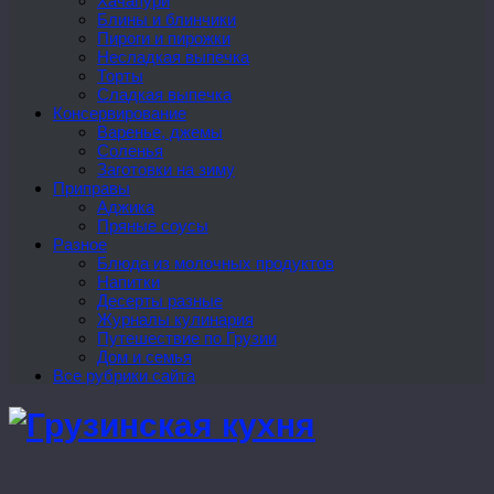
Хачапури
Блины и блинчики
Пироги и пирожки
Несладкая выпечка
Торты
Сладкая выпечка
Консервирование
Варенье, джемы
Соленья
Заготовки на зиму
Приправы
Аджика
Пряные соусы
Разное
Блюда из молочных продуктов
Напитки
Десерты разные
Журналы кулинария
Путешествие по Грузии
Дом и семья
Все рубрики сайта