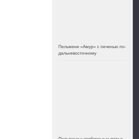
Пельмени «Амур» с печенью по-
дальневосточному
Пельмени с грибами и сыром в