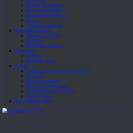
Хачапури
Блины и блинчики
Пироги и пирожки
Несладкая выпечка
Торты
Сладкая выпечка
Консервирование
Варенье, джемы
Соленья
Заготовки на зиму
Приправы
Аджика
Пряные соусы
Разное
Блюда из молочных продуктов
Напитки
Десерты разные
Журналы кулинария
Путешествие по Грузии
Дом и семья
Все рубрики сайта