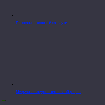
Пеновани — слоеный хачапури
Мегрули хачапури — пошаговый рецепт