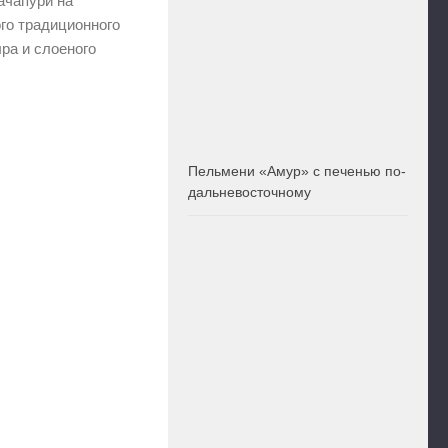
ачапури на
го традиционного
ыра и слоеного
Пельмени «Амур» с печенью по-
дальневосточному