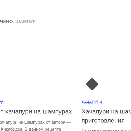
ЧЕНО:
ШАМПУР
РИ
ХАЧАПУРИ
т хачапури на шампурах
Хачапури на шам
приготовления
хачапури на шампурах от автора —
 Кикабидзе. В данном рецепте