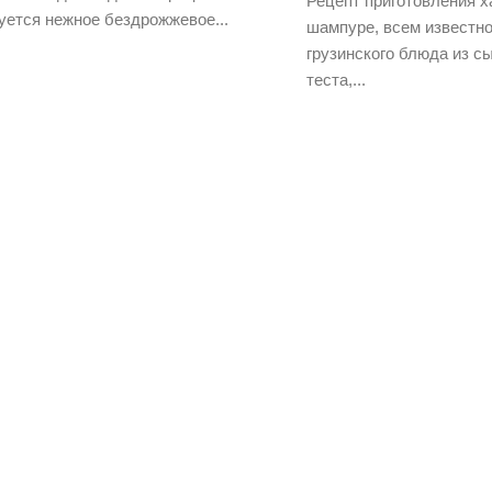
Рецепт приготовления х
уется нежное бездрожжевое...
шампуре, всем известно
грузинского блюда из с
теста,...