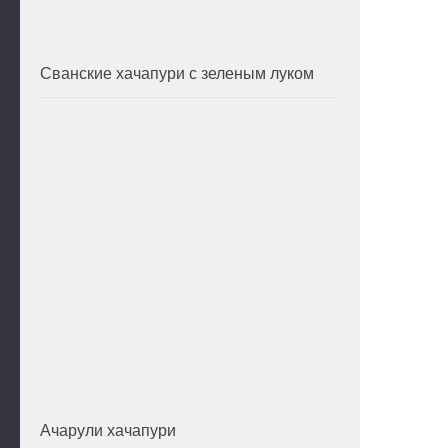
Сванские хачапури с зеленым луком
Ачарули хачапури