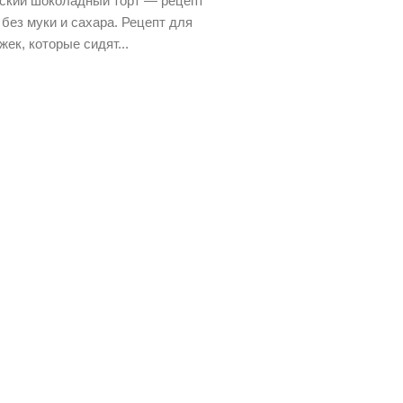
ский шоколадный торт — рецепт
 без муки и сахара. Рецепт для
ек, которые сидят...