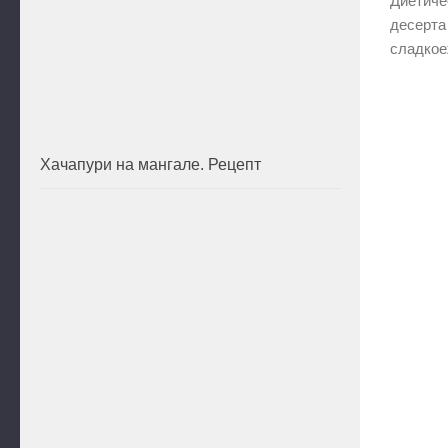
Диетиче
десерта
сладкоеж
Хачапури на мангале. Рецепт