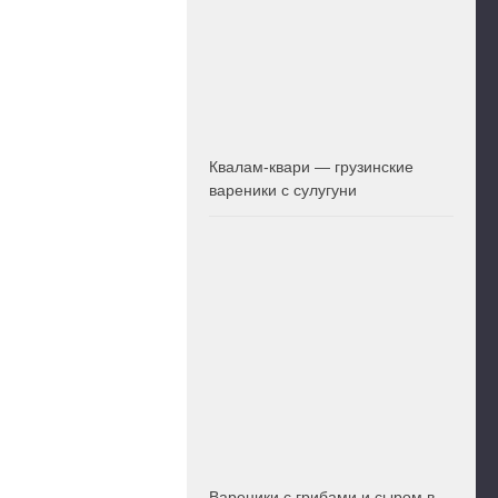
Квалам-квари — грузинские
вареники с сулугуни
Вареники с грибами и сыром в