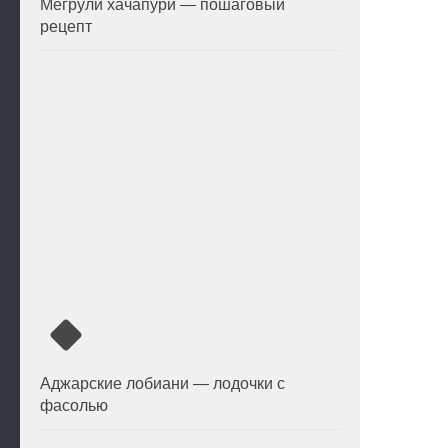
Мегрули хачапури — пошаговый
рецепт
Аджарские лобиани — лодочки с
фасолью