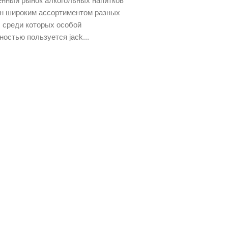
нный рынок алкогольных напитков
н широким ассортиментом разных
, среди которых особой
ностью пользуется jack...