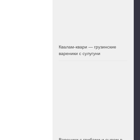
Квалам-квари — грузинские
вареники с сулугуни
Вареники с грибами и сыром в