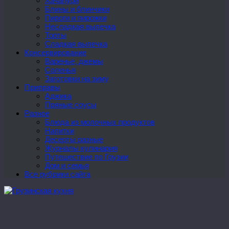
Хачапури
Блины и блинчики
Пироги и пирожки
Несладкая выпечка
Торты
Сладкая выпечка
Консервирование
Варенье, джемы
Соленья
Заготовки на зиму
Приправы
Аджика
Пряные соусы
Разное
Блюда из молочных продуктов
Напитки
Десерты разные
Журналы кулинария
Путешествие по Грузии
Дом и семья
Все рубрики сайта