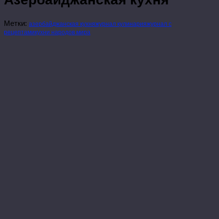
Метки:
азербайджанская кухня
журнал кулинария
журнал с
рецептами
кухни народов мира