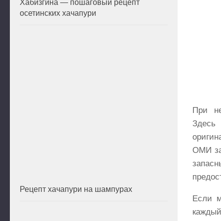
Хабизгина — пошаговый рецепт
осетинских хачапури
При не
Здесь
оригин
ОМИ за
запас
предос
Рецепт хачапури на шампурах
Если м
каждый