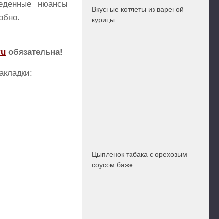
веденные нюансы
Вкусные котлеты из вареной
обно.
курицы
ru
обязательна!
акладки:
Цыпленок табака с ореховым
соусом баже