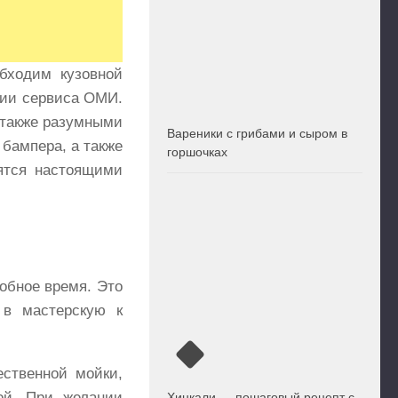
бходим кузовной
нии сервиса ОМИ.
 также разумными
Вареники с грибами и сыром в
 бампера, а также
горшочках
ятся настоящими
добное время. Это
 в мастерскую к
ественной мойки,
ой. При желании
Хинкали — пошаговый рецепт с