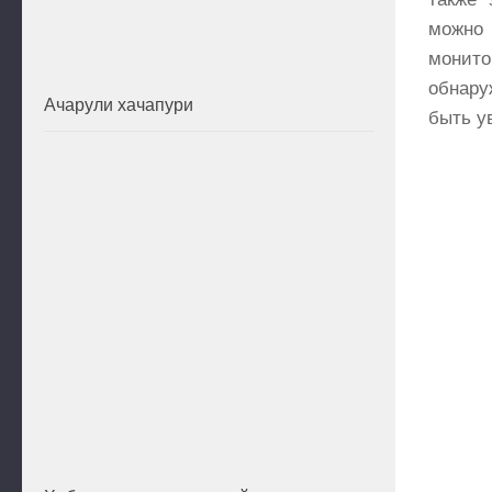
можно 
монито
обнару
Ачарули хачапури
быть у