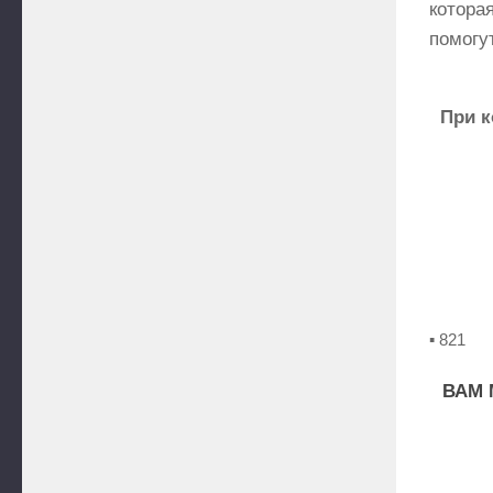
котор
помогу
При к
▪ 821
ВАМ 