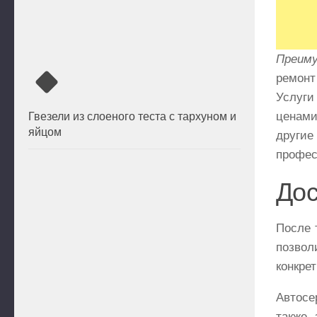
Преим
ремонт
Услуги
ценами
Гвезели из слоеного теста с тархуном и
яйцом
другие
профес
Дос
После 
позвол
конкрет
Автос
также 