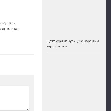
покупать
в интернет-
?
Оджахури из курицы с жареным
картофелем