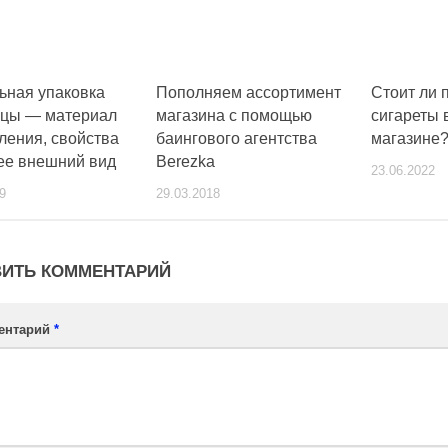
ьная упаковка
Пополняем ассортимент
Стоит ли 
ццы — материал
магазина с помощью
сигареты 
ления, свойства
баингового агентства
магазине
ее внешний вид
Berezka
23.06.2022
9
29.03.2018
ИТЬ КОММЕНТАРИЙ
ентарий
*