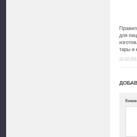
Правил
для пи
изготов
тары и 
22.02.201
ДОБАВ
Комм