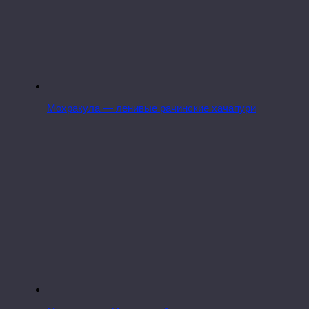
Мохракула — ленивые рачинские хачапури