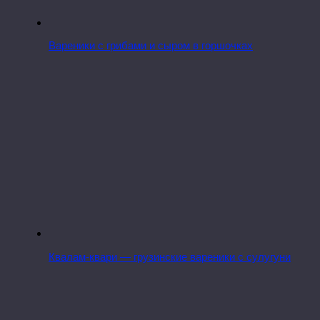
Вареники с грибами и сыром в горшочках
Квалам-квари — грузинские вареники с сулугуни