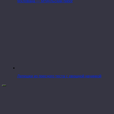
Мхлована — Мтиульский пирог
Лепешки из пресного теста с овощной начинкой