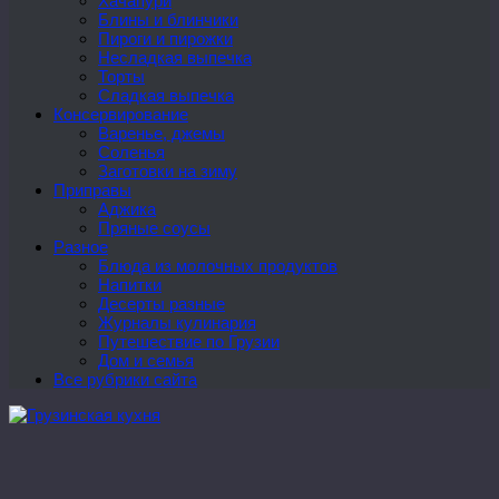
Хачапури
Блины и блинчики
Пироги и пирожки
Несладкая выпечка
Торты
Сладкая выпечка
Консервирование
Варенье, джемы
Соленья
Заготовки на зиму
Приправы
Аджика
Пряные соусы
Разное
Блюда из молочных продуктов
Напитки
Десерты разные
Журналы кулинария
Путешествие по Грузии
Дом и семья
Все рубрики сайта