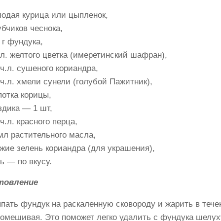
одая курица или цыпленок,
убчиков чеснока,
 г фундука,
.л. желтого цветка (имеретинский шафран),
 ч.л. сушеного кориандра,
 ч.л. хмели сунели (голубой Пажитник),
отка корицы,
здика — 1 шт,
 ч.л. красного перца,
мл растительного масла,
жие зелень кориандра (для украшения),
ь — по вкусу.
товление
пать
фундук на раскаленную сковороду и жарить в течен
помешивая. Это поможет легко удалить с фундука шелух