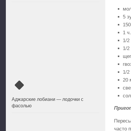
мол
5 з
150
1 ч
1/2
1/2
щеп
гво
1/2
20 
све
сол
Аджарские лобиани — лодочки с
фасолью
Приго
Пересы
часто 