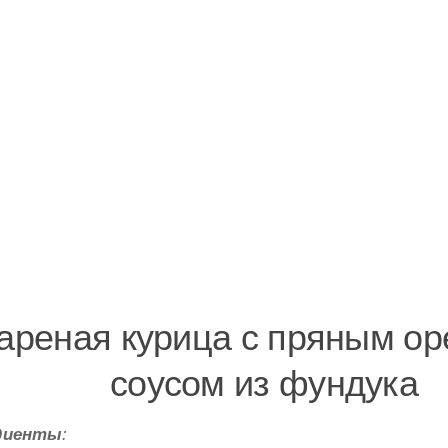
ареная курица с пряным о
соусом из фундука
диенты
: