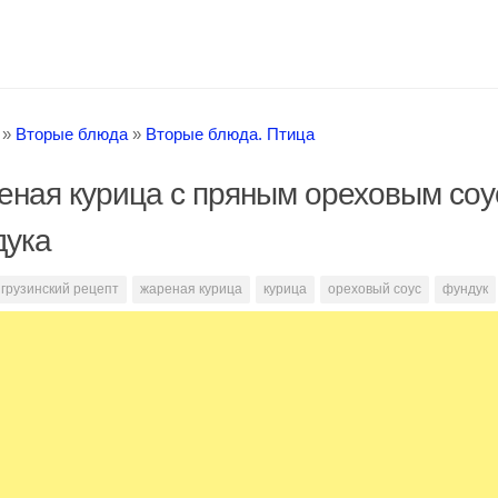
»
Вторые блюда
»
Вторые блюда. Птица
ная курица с пряным ореховым соу
дука
грузинский рецепт
жареная курица
курица
ореховый соус
фундук