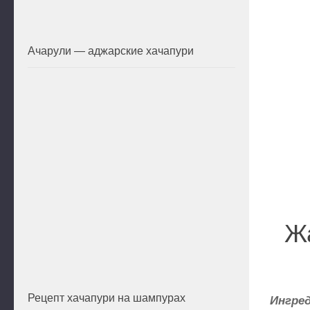
Ачарули — аджарские хачапури
Ж
Рецепт хачапури на шампурах
Ингре