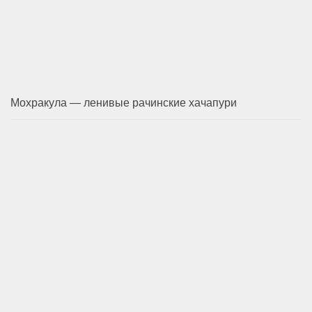
Мохракула — ленивые рачинские хачапури