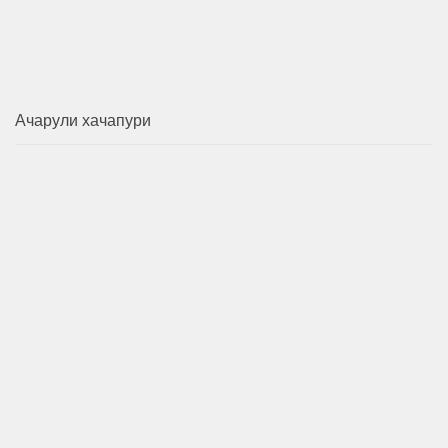
Ачарули хачапури