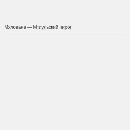
Мхлована — Мтиульский пирог