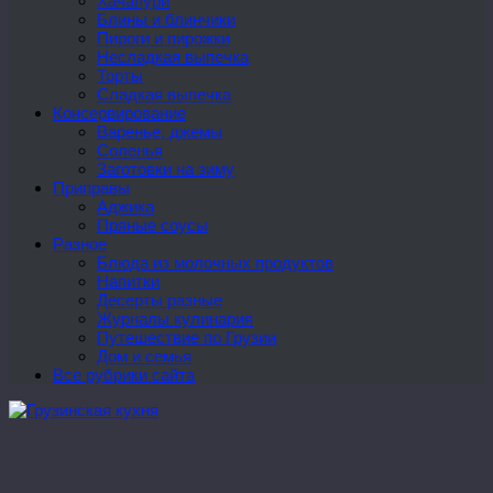
Хачапури
Блины и блинчики
Пироги и пирожки
Несладкая выпечка
Торты
Сладкая выпечка
Консервирование
Варенье, джемы
Соленья
Заготовки на зиму
Приправы
Аджика
Пряные соусы
Разное
Блюда из молочных продуктов
Напитки
Десерты разные
Журналы кулинария
Путешествие по Грузии
Дом и семья
Все рубрики сайта