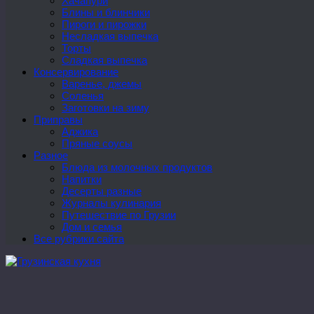
Хачапури
Блины и блинчики
Пироги и пирожки
Несладкая выпечка
Торты
Сладкая выпечка
Консервирование
Варенье, джемы
Соленья
Заготовки на зиму
Приправы
Аджика
Пряные соусы
Разное
Блюда из молочных продуктов
Напитки
Десерты разные
Журналы кулинария
Путешествие по Грузии
Дом и семья
Все рубрики сайта