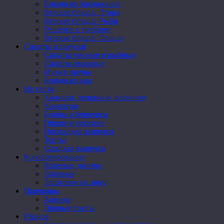
Блюда из баклажанов
Вторые блюда. Птица
Вторые блюда. Рыба
Рецепты с грибами
Вторые блюда. Овощи
Салаты и закуски
Салаты мясные и рыбные
Салаты овощные
Мука и крупы
Блюда из яиц
Из теста
Хинкали, пельмени, вареники
Хачапури
Блины и блинчики
Пироги и пирожки
Несладкая выпечка
Торты
Сладкая выпечка
Консервирование
Варенье, джемы
Соленья
Заготовки на зиму
Приправы
Аджика
Пряные соусы
Разное