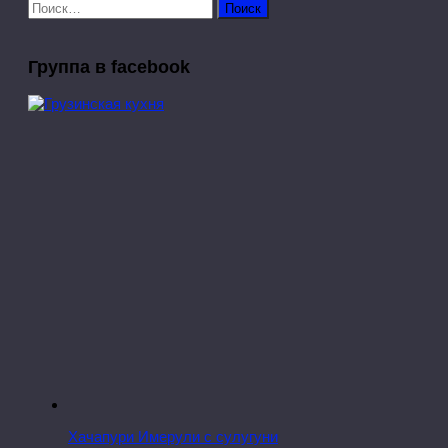
Найти:
Группа в facebook
Хачапури Имерули с сулугуни