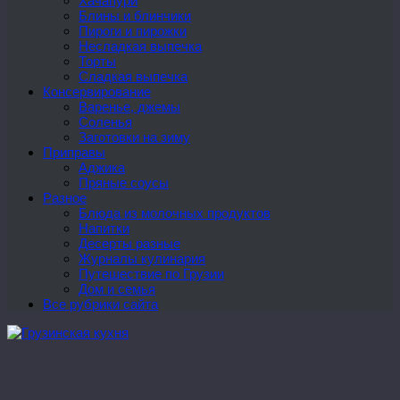
Хачапури
Блины и блинчики
Пироги и пирожки
Несладкая выпечка
Торты
Сладкая выпечка
Консервирование
Варенье, джемы
Соленья
Заготовки на зиму
Приправы
Аджика
Пряные соусы
Разное
Блюда из молочных продуктов
Напитки
Десерты разные
Журналы кулинария
Путешествие по Грузии
Дом и семья
Все рубрики сайта