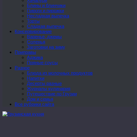
Хачапури
Блины и блинчики
Пироги и пирожки
Несладкая выпечка
Торты
Сладкая выпечка
Консервирование
Варенье, джемы
Соленья
Заготовки на зиму
Приправы
Аджика
Пряные соусы
Разное
Блюда из молочных продуктов
Напитки
Десерты разные
Журналы кулинария
Путешествие по Грузии
Дом и семья
Все рубрики сайта