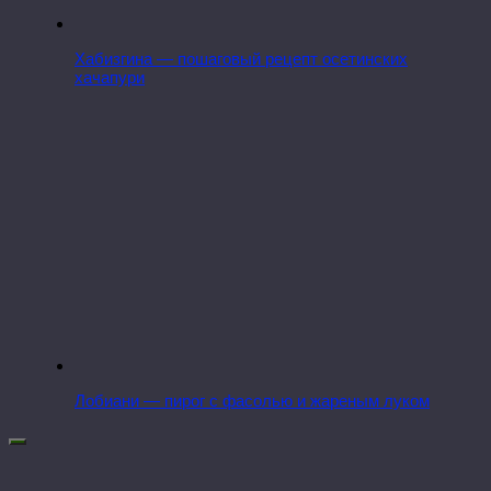
Хабизгина — пошаговый рецепт осетинских
хачапури
Лобиани — пирог с фасолью и жареным луком