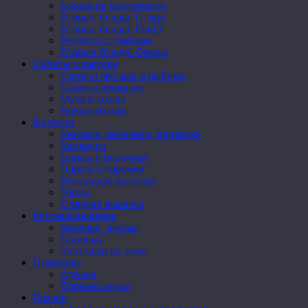
Блюда из баклажанов
Вторые блюда. Птица
Вторые блюда. Рыба
Рецепты с грибами
Вторые блюда. Овощи
Салаты и закуски
Салаты мясные и рыбные
Салаты овощные
Мука и крупы
Блюда из яиц
Из теста
Хинкали, пельмени, вареники
Хачапури
Блины и блинчики
Пироги и пирожки
Несладкая выпечка
Торты
Сладкая выпечка
Консервирование
Варенье, джемы
Соленья
Заготовки на зиму
Приправы
Аджика
Пряные соусы
Разное