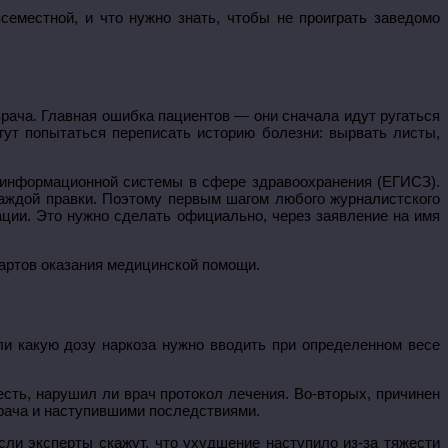
семестной, и что нужно знать, чтобы не проиграть заведомо
врача. Главная ошибка пациентов — они сначала идут ругаться
ут попытаться переписать историю болезни: вырвать листы,
 информационной системы в сфере здравоохранения (ЕГИСЗ).
аждой правки. Поэтому первым шагом любого журналистского
ции. Это нужно сделать официально, через заявление на имя
дартов оказания медицинской помощи.
ли какую дозу наркоза нужно вводить при определенном весе
сть, нарушил ли врач протокол лечения. Во-вторых, причинен
врача и наступившими последствиями.
сли эксперты скажут, что ухудшение наступило из-за тяжести