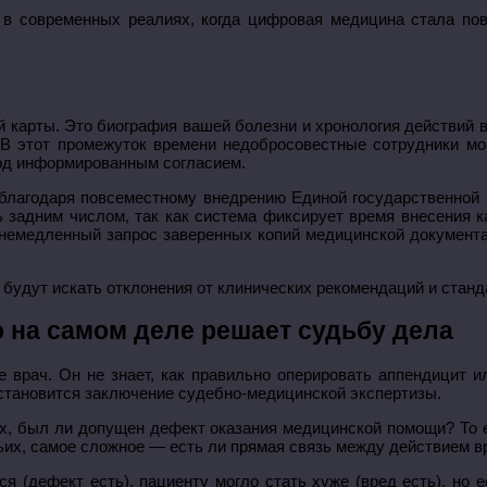
 в современных реалиях, когда цифровая медицина стала пов
й карты. Это биография вашей болезни и хронология действий 
 В этот промежуток времени недобросовестные сотрудники мог
од информированным согласием.
е благодаря повсеместному внедрению Единой государственной
задним числом, так как система фиксирует время внесения к
 немедленный запрос заверенных копий медицинской документа
ы будут искать отклонения от клинических рекомендаций и стан
о на самом деле решает судьбу дела
е врач. Он не знает, как правильно оперировать аппендицит и
становится заключение судебно-медицинской экспертизы.
х, был ли допущен дефект оказания медицинской помощи? То е
етьих, самое сложное — есть ли прямая связь между действием 
я (дефект есть), пациенту могло стать хуже (вред есть), но е