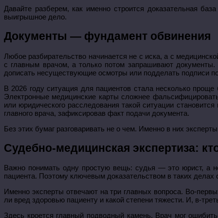
Давайте разберем, как именно строится доказательная база
выигрышное дело.
Документы — фундамент обвинения
Любое разбирательство начинается не с иска, а с медицинско
с главным врачом, а только потом запрашивают документы.
дописать несуществующие осмотры или подделать подписи п
В 2026 году ситуация для пациентов стала несколько прощ
Электронные медицинские карты сложнее фальсифицировать 
или юридического расследования такой ситуации становится
главного врача, зафиксировав факт подачи документа.
Без этих бумаг разговаривать не о чем. Именно в них эксперт
Судебно-медицинская экспертиза: кт
Важно понимать одну простую вещь: судья — это юрист, а н
пациента. Поэтому ключевым доказательством в таких делах 
Именно эксперты отвечают на три главных вопроса. Во-первы
ли вред здоровью пациенту и какой степени тяжести. И, в-тр
Здесь кроется главный подводный камень. Врач мог ошибитьс