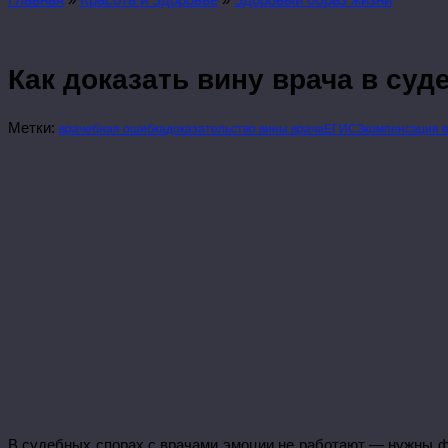
Как доказать вину врача в су
Метки:
врачебная ошибка
доказательство вины врача
ЕГИСЗ
компенсация 
В судебных спорах с врачами эмоции не работают — нужны фа