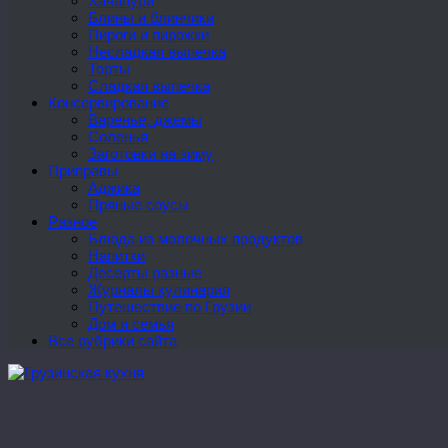
Хачапури
Блины и блинчики
Пироги и пирожки
Несладкая выпечка
Торты
Сладкая выпечка
Консервирование
Варенье, джемы
Соленья
Заготовки на зиму
Приправы
Аджика
Пряные соусы
Разное
Блюда из молочных продуктов
Напитки
Десерты разные
Журналы кулинария
Путешествие по Грузии
Дом и семья
Все рубрики сайта