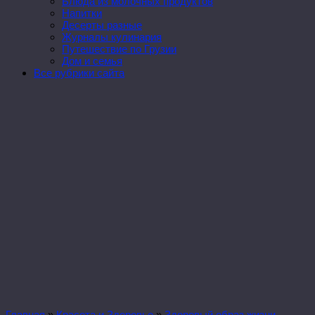
Блюда из молочных продуктов
Напитки
Десерты разные
Журналы кулинария
Путешествие по Грузии
Дом и семья
Все рубрики сайта
Главная
»
Красота и Здоровье
»
Здоровый образ жизни