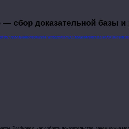
де — сбор доказательной базы и
вреда здоровью
медицинская экспертиза
суд с врачом
юрист по медицинским д
кты. Разбираем, как собрать доказательства, зачем нужна мед