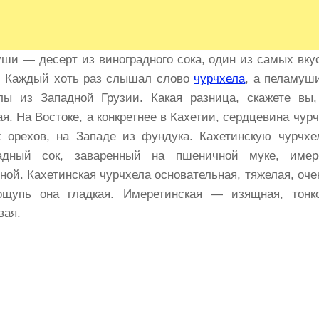
ши — десерт из виноградного сока, один из самых вку
. Каждый хоть раз слышал слово
чурчхела
, а пеламуш
лы из Западной Грузии. Какая разница, скажете вы,
я. На Востоке, а конкретнее в Кахетии, сердцевина чур
х орехов, на Западе из фундука. Кахетинскую чурчх
радный сок, заваренный на пшеничной муке, име
зной. Кахетинская чурчхела основательная, тяжелая, оче
щупь она гладкая. Имеретинская — изящная, тонко
ая.