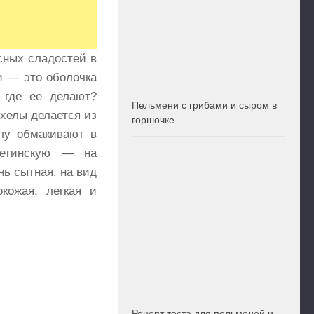
сных сладостей в
и — это оболочка
 где ее делают?
Пельмени с грибами и сыром в
чхелы делается из
горшочке
елу обмакивают в
ретинскую — на
нь сытная. на вид
кожая, легкая и
Рецепт теста для пельменей и