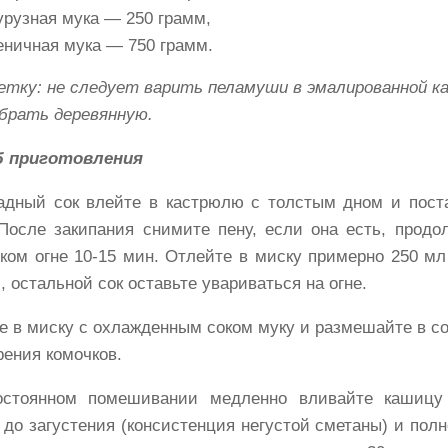
урузная мука — 250 грамм,
ничная мука — 750 грамм.
етку: не следует варить пеламуши в эмалированной к
брать деревянную.
б приготовления
адный сок влейте в кастрюлю с толстым дном и пост
 После закипания снимите пену, если она есть, продо
ком огне 10-15 мин. Отлейте в миску примерно 250 мл 
, остальной сок оставьте увариваться на огне.
е в миску с охлажденным соком муку и размешайте в со
рения комочков.
остоянном помешивании медленно вливайте кашицу
 до загустения (консистенция негустой сметаны) и пол