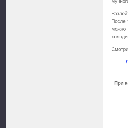
мучног
Разлей
После 
можно 
холоди
Смотри
При к