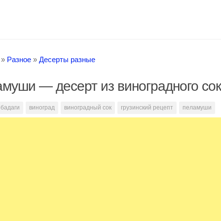
»
Разное
»
Десерты разные
муши — десерт из виноградного со
бадаги
виноград
виноградный сок
грузинский рецепт
пеламуши