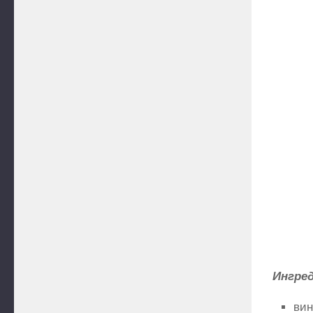
Ингре
вин