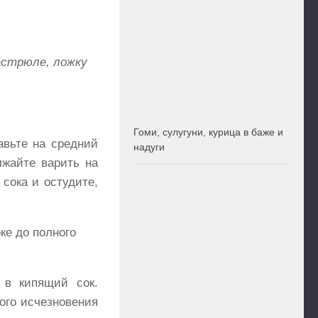
астрюле, ложку
Гоми, сулугуни, курица в баже и
авьте на средний
надуги
лжайте варить на
сока и остудите,
ке до полного
 в кипящий сок.
ного исчезновения