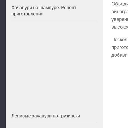
Объеди
Хачапури на шампуре. Рецепт
виногр
приготовления
уварен
высоко
Поскол
пригот
добави
Ленивые хачапури по-грузински