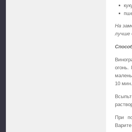
кук
пше
На зам
лучше 
Спосо
Виногр
огонь.
малень
10 мин.
Всыпьт
раство
При п
Варите