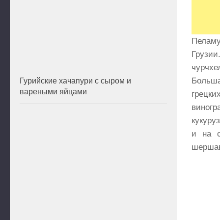
Пеламу
Грузии
чурчхе
Больша
Гурийские хачапури с сыром и
вареными яйцами
грецки
виног
кукуру
и на о
шершав