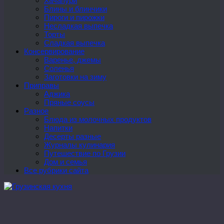
Хачапури
Блины и блинчики
Пироги и пирожки
Несладкая выпечка
Торты
Сладкая выпечка
Консервирование
Варенье, джемы
Соленья
Заготовки на зиму
Приправы
Аджика
Пряные соусы
Разное
Блюда из молочных продуктов
Напитки
Десерты разные
Журналы кулинария
Путешествие по Грузии
Дом и семья
Все рубрики сайта