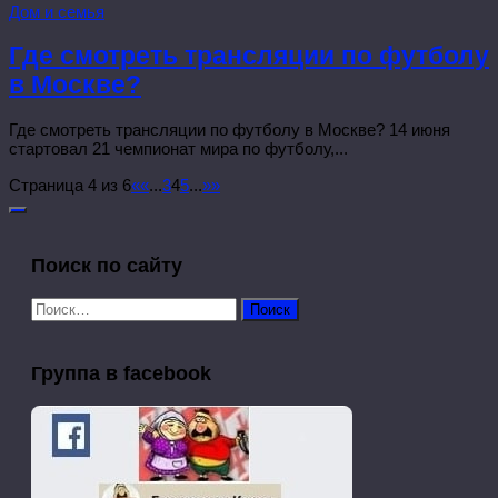
Дом и семья
Где смотреть трансляции по футболу
в Москве?
Где смотреть трансляции по футболу в Москве? 14 июня
стартовал 21 чемпионат мира по футболу,...
Страница 4 из 6
«
«
...
3
4
5
...
»
»
Поиск по сайту
Найти:
Группа в facebook