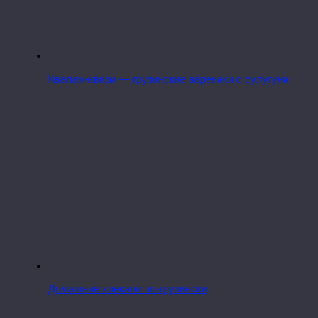
Квалам-квари — грузинские вареники с сулугуни
Домашние хинкали по-грузински