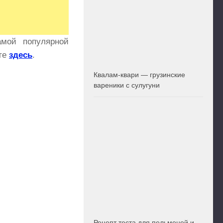
мой популярной
те
здесь
.
Квалам-квари — грузинские
вареники с сулугуни
Рецепт теста для пельменей и