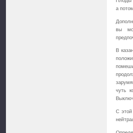
Плоды 
а потом
Дополн
вы мо
предпоч
В каза
положи
помеши
продол
зарумя
чуть к
Выключ
С этой
нейтра
Опред