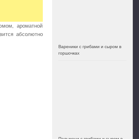
юмом, ароматной
авится абсолютно
Вареники с грибами и сыром в
горшочках
Пельмени с грибами и сыром в