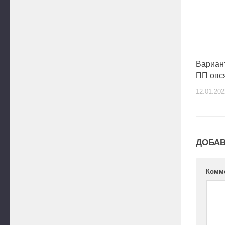
Вариан
ПП овс
12.01.202
ДОБАВ
Комм