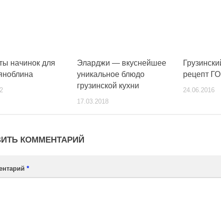
ты начинок для
Эларджи — вкуснейшее
Грузинск
яноблина
уникальное блюдо
рецепт Г
грузинской кухни
2
24.06.2016
17.03.2018
ИТЬ КОММЕНТАРИЙ
ентарий
*