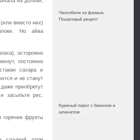
ачала на дольки,
Чахохбили из фазана.
Пошаговый рецепт
(или вместо них)
блоки. Но айва
паха), осторожно
минут, постоянно
стакан сахара и
уются и не станут
 даже приобретут
 и засыпьте рис.
Куриный пирог с беконом и
шпинатом
и горячие фрукты
.
е сладкий плов