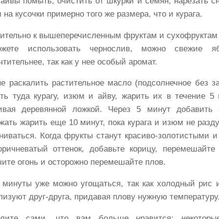
айвы помыть, очистить от шкурки и семян, нарезать сн
 на кусочки примерно того же размера, что и курага.
ительно к вышеперечисленным фруктам и сухофруктам 
жете использовать чернослив, можно свежие я
тительнее, так как у нее особый аромат.
не раскалить растительное масло (подсолнечное без за
ть туда курагу, изюм и айву, жарить их в течение 5 
вая деревянной ложкой. Через 5 минут добавить 
жать жарить еще 10 минут, пока курага и изюм не разд
ниваться. Когда фрукты станут красиво-золотистыми и
оричневатый оттенок, добавьте корицу, перемешайте
ите огонь и осторожно перемешайте плов.
 минуты уже можно угощаться, так как холодный рис 
лизуют друг-друга, придавая плову нужную температуру
елите сами, что вам больше нравится: некоторы