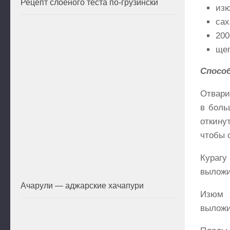
Рецепт слоеного теста по-грузински
изю
сах
200
щеп
Спосо
Отвари
в боль
откину
чтобы 
Кураг
выложи
Ачарули — аджарские хачапури
Изюм 
выложи