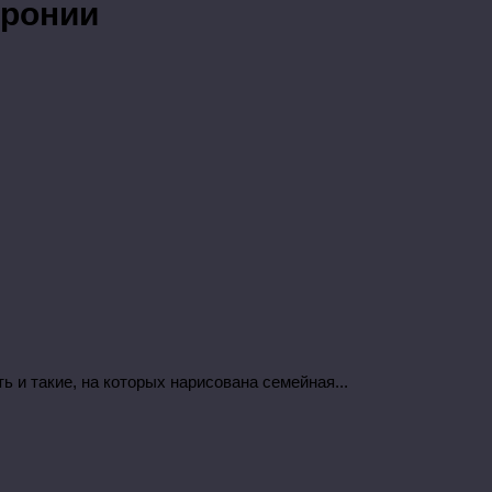
вронии
 и такие, на которых нарисована семейная...