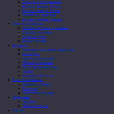
Блюда из баклажанов
Вторые блюда. Птица
Вторые блюда. Рыба
Рецепты с грибами
Вторые блюда. Овощи
Салаты и закуски
Салаты мясные и рыбные
Салаты овощные
Мука и крупы
Блюда из яиц
Из теста
Хинкали, пельмени, вареники
Хачапури
Блины и блинчики
Пироги и пирожки
Несладкая выпечка
Торты
Сладкая выпечка
Консервирование
Варенье, джемы
Соленья
Заготовки на зиму
Приправы
Аджика
Пряные соусы
Разное