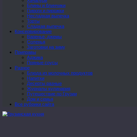
Хачапури
Блины и блинчики
Пироги и пирожки
Несладкая выпечка
Торты
Сладкая выпечка
Консервирование
Варенье, джемы
Соленья
Заготовки на зиму
Приправы
Аджика
Пряные соусы
Разное
Блюда из молочных продуктов
Напитки
Десерты разные
Журналы кулинария
Путешествие по Грузии
Дом и семья
Все рубрики сайта