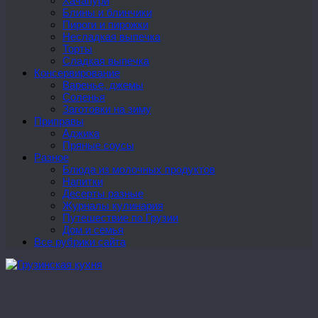
Хачапури
Блины и блинчики
Пироги и пирожки
Несладкая выпечка
Торты
Сладкая выпечка
Консервирование
Варенье, джемы
Соленья
Заготовки на зиму
Приправы
Аджика
Пряные соусы
Разное
Блюда из молочных продуктов
Напитки
Десерты разные
Журналы кулинария
Путешествие по Грузии
Дом и семья
Все рубрики сайта