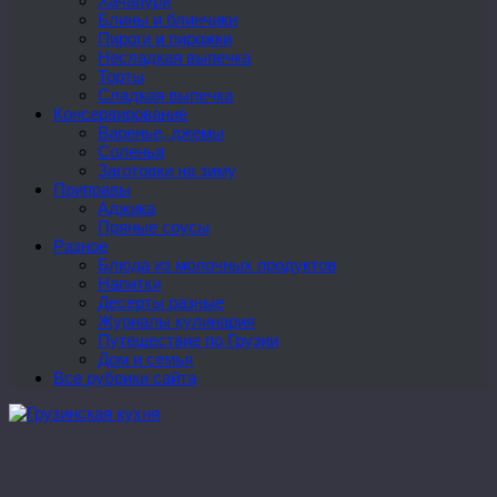
Хачапури
Блины и блинчики
Пироги и пирожки
Несладкая выпечка
Торты
Сладкая выпечка
Консервирование
Варенье, джемы
Соленья
Заготовки на зиму
Приправы
Аджика
Пряные соусы
Разное
Блюда из молочных продуктов
Напитки
Десерты разные
Журналы кулинария
Путешествие по Грузии
Дом и семья
Все рубрики сайта