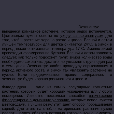
Эсхинантус –
вьющееся комнатное растение, которое редко встречается.
Цветоводам нужны советы по
уходу за эсхинантусом
для
того, чтобы растение хорошо росло и цвело. Весной и летом
лучшей температурой для цветка считается 24°С, а зимой в
период покоя оптимальная температура 17°С. Именно зимой
происходит формирование бутонов. Весной и летом поливать
следует, как только подсохнет грунт, зимой количество воды
необходимо сократить, достаточно увлажнять грунт один раз
в семь дней. Эсхинантус любит процедуру опрыскивания в
период активного роста, а зимой так увлажнять растение не
нужно. Если придерживаться правил содержания, то
эсхинантус будет хорошо развиваться и цвести.
Филодендрон — одно из самых популярных комнатных
растений, который будет хорошим украшением для любого
помещения. Известно несколько способов
размножения
филодендрона в домашних условиях
, которые используются
цветоводами. Лучший результат дает способ проращивания
корней. Для этого на стебле материнского растения нужно
сделать надрез, обвязать ветошью, которую нужно намочить.