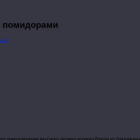
и помидорами
цепт
т приготовления вкусного летнего второго блюда из баклажано