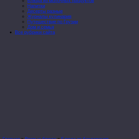
Блюда из молочных продуктов
Напитки
Десерты разные
Журналы кулинария
Путешествие по Грузии
Дом и семья
Все рубрики сайта
Главная
»
Вторые блюда
»
Блюда из баклажанов