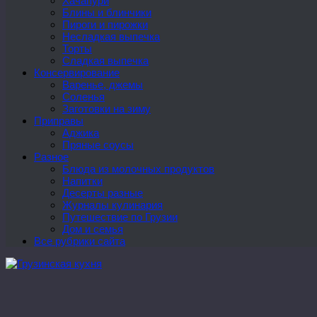
Хачапури
Блины и блинчики
Пироги и пирожки
Несладкая выпечка
Торты
Сладкая выпечка
Консервирование
Варенье, джемы
Соленья
Заготовки на зиму
Приправы
Аджика
Пряные соусы
Разное
Блюда из молочных продуктов
Напитки
Десерты разные
Журналы кулинария
Путешествие по Грузии
Дом и семья
Все рубрики сайта