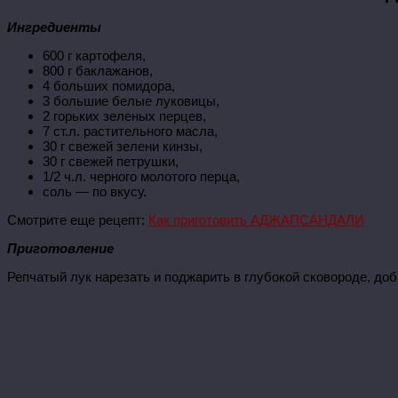
Ингредиенты
600 г картофеля,
800 г баклажанов,
4 больших помидора,
3 большие белые луковицы,
2 горьких зеленых перцев,
7 ст.л. растительного масла,
30 г свежей зелени кинзы,
30 г свежей петрушки,
1/2 ч.л. черного молотого перца,
соль — по вкусу.
Смотрите еще рецепт:
Как приготовить АДЖАПСАНДАЛИ
Приготовление
Репчатый лук нарезать и поджарить в глубокой сковороде, доб