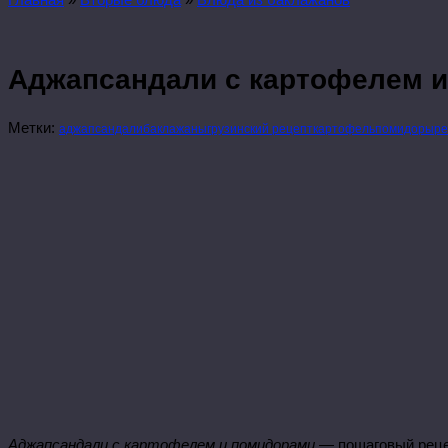
Аджапсандали с картофелем 
Метки:
аджапсандали
баклажаны
грузинский рецепт
картофель
помидоры
ре
Аджапсандали с картофелем и помидорами
— пошаговый рецеп