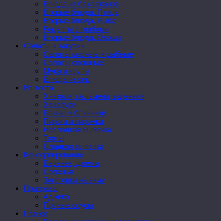
Блюда из баклажанов
Вторые блюда. Птица
Вторые блюда. Рыба
Рецепты с грибами
Вторые блюда. Овощи
Салаты и закуски
Салаты мясные и рыбные
Салаты овощные
Мука и крупы
Блюда из яиц
Из теста
Хинкали, пельмени, вареники
Хачапури
Блины и блинчики
Пироги и пирожки
Несладкая выпечка
Торты
Сладкая выпечка
Консервирование
Варенье, джемы
Соленья
Заготовки на зиму
Приправы
Аджика
Пряные соусы
Разное