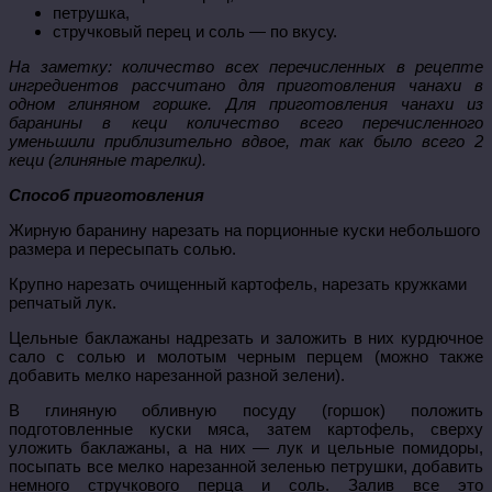
петрушка,
стручковый перец и соль — по вкусу.
На заметку: количество всех перечисленных в рецепте
ингредиентов рассчитано для приготовления чанахи в
одном глиняном горшке. Для приготовления чанахи из
баранины в кеци количество всего перечисленного
уменьшили приблизительно вдвое, так как было всего 2
кеци (глиняные тарелки).
Способ приготовления
Жирную баранину нарезать на порционные куски небольшого
размера и пересыпать солью.
Крупно нарезать очищенный картофель, нарезать кружками
репчатый лук.
Цельные баклажаны надрезать и заложить в них курдючное
сало с солью и молотым черным перцем (можно также
добавить мелко нарезанной разной зелени).
В глиняную обливную посуду (горшок) положить
подготовленные куски мяса, затем картофель, сверху
уложить баклажаны, а на них — лук и цельные помидоры,
посыпать все мелко нарезанной зеленью петрушки, добавить
немного стручкового перца и соль. Залив все это