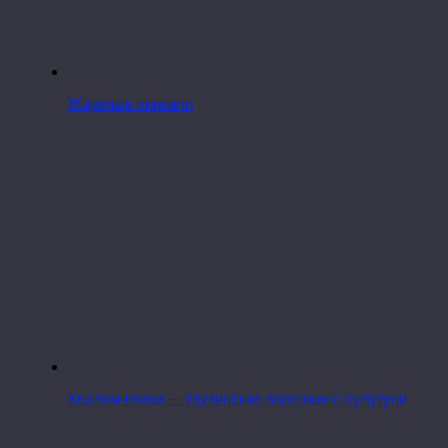
Жареные хинкали
Квалам-квари — грузинские вареники с сулугуни