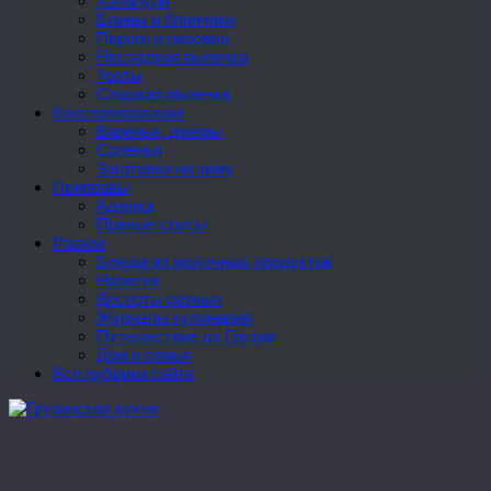
Хачапури
Блины и блинчики
Пироги и пирожки
Несладкая выпечка
Торты
Сладкая выпечка
Консервирование
Варенье, джемы
Соленья
Заготовки на зиму
Приправы
Аджика
Пряные соусы
Разное
Блюда из молочных продуктов
Напитки
Десерты разные
Журналы кулинария
Путешествие по Грузии
Дом и семья
Все рубрики сайта