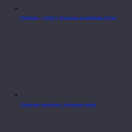
Лобиани — пирог с фасолью и жареным луком
Сванские хачапури с зеленым луком