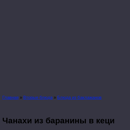
Главная
»
Вторые блюда
»
Блюда из баклажанов
Чанахи из баранины в кеци