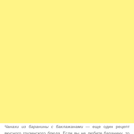
Чанахи из баранины с баклажанами
— еще один рецепт
вкусного грузинского блюда. Если вы не любите баранину, то