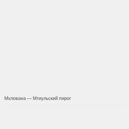
Мхлована — Мтиульский пирог