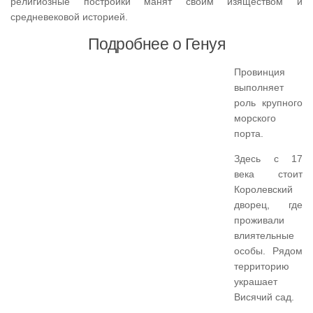
религиозные постройки манят своим изяществом и
средневековой историей.
Подробнее о Генуя
Провинция
выполняет
роль крупного
морского
порта.
Здесь с 17
века стоит
Королевский
дворец, где
проживали
влиятельные
особы. Рядом
территорию
украшает
Висячий сад.