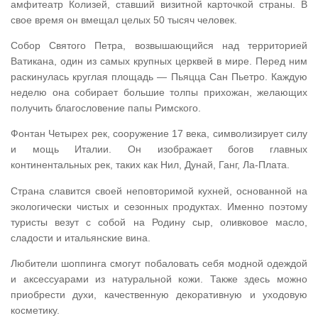
амфитеатр Колизей, ставший визитной карточкой страны. В
свое время он вмещал целых 50 тысяч человек.
Собор Святого Петра, возвышающийся над территорией
Ватикана, один из самых крупных церквей в мире. Перед ним
раскинулась круглая площадь — Пьяцца Сан Пьетро. Каждую
неделю она собирает большие толпы прихожан, желающих
получить благословение папы Римского.
Фонтан Четырех рек, сооружение 17 века, символизирует силу
и мощь Италии. Он изображает богов главных
континентальных рек, таких как Нил, Дунай, Ганг, Ла-Плата.
Страна славится своей неповторимой кухней, основанной на
экологически чистых и сезонных продуктах. Именно поэтому
туристы везут с собой на Родину сыр, оливковое масло,
сладости и итальянские вина.
Любители шоппинга смогут побаловать себя модной одеждой
и аксессуарами из натуральной кожи. Также здесь можно
приобрести духи, качественную декоративную и уходовую
косметику.