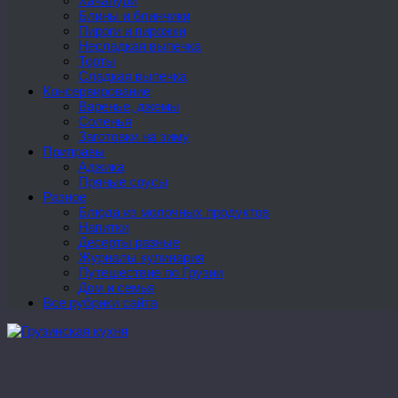
Хачапури
Блины и блинчики
Пироги и пирожки
Несладкая выпечка
Торты
Сладкая выпечка
Консервирование
Варенье, джемы
Соленья
Заготовки на зиму
Приправы
Аджика
Пряные соусы
Разное
Блюда из молочных продуктов
Напитки
Десерты разные
Журналы кулинария
Путешествие по Грузии
Дом и семья
Все рубрики сайта