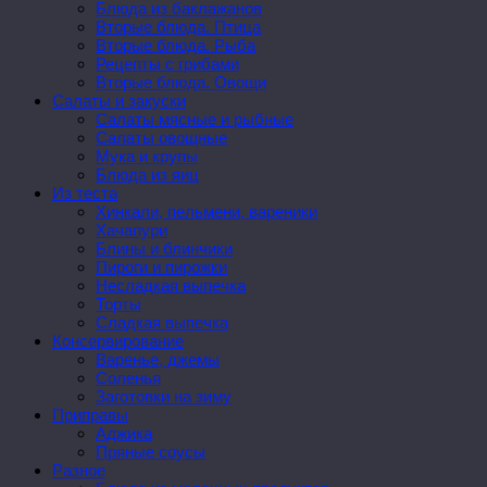
Блюда из баклажанов
Вторые блюда. Птица
Вторые блюда. Рыба
Рецепты с грибами
Вторые блюда. Овощи
Салаты и закуски
Салаты мясные и рыбные
Салаты овощные
Мука и крупы
Блюда из яиц
Из теста
Хинкали, пельмени, вареники
Хачапури
Блины и блинчики
Пироги и пирожки
Несладкая выпечка
Торты
Сладкая выпечка
Консервирование
Варенье, джемы
Соленья
Заготовки на зиму
Приправы
Аджика
Пряные соусы
Разное