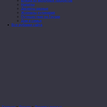
Блюда из молочных продуктов
Напитки
Десерты разные
Журналы кулинария
Путешествие по Грузии
Дом и семья
Все рубрики сайта
Главная
»
Разное
»
Десерты разные