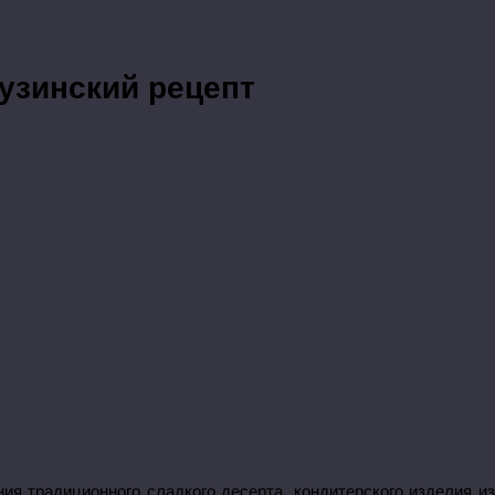
рузинский рецепт
ения традиционного сладкого десерта, кондитерского изделия