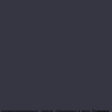
 из карамелизированных орехов, обжаренных в меду.
Гозинаки
,