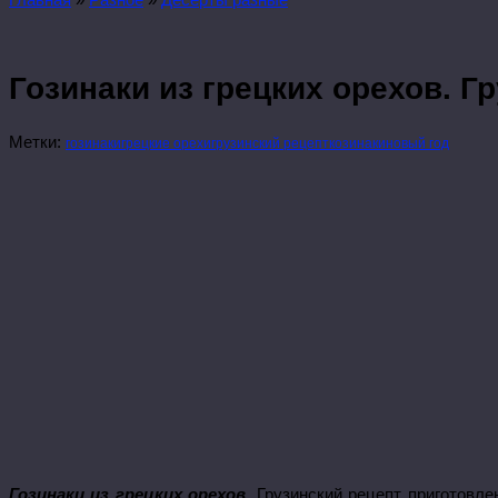
Гозинаки из грецких орехов. Г
Метки:
гозинаки
грецкие орехи
грузинский рецепт
козинаки
новый год
Гозинаки из грецких орехов
. Грузинский рецепт приготовл