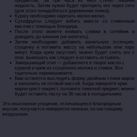
предметом. За три часа из него стечет лишняя
жидкость. Затем нужно будет протереть его через сито
(для этого понадобиться деревянная ложка).
Курагу необходимо нарезать мелко-мелко.
Сухофрукты следует взбить вместе со сливочным
маслом с помощью блендера.
После этого можете вливать сливки в сотейник и
доводить до кипения (не кипятить).
Затем необходимо добавить ванильную эссенцию,
сгущенку и потомить массу на небольшом огне пару
минут. Когда крем загустеет, можно будет снять его с
огня, вымешать как следует и оставить остывать.
Завершающий этап — добавляете в творог масло с
курагой и крем из сгущённого молока и сливок. Все
тщательно перемешиваете.
Вам останется выследить форму двойным слоем марли
и заполнить ее готовой массой. Когда завернете края
марли крест-накрест, положите тяжелый предмет, можно
будет оставить пасху на 36 часов в холодильнике.
Это изысканное угощение, отличающееся благородным
вкусом, получается невероятно нежным, по-настоящему
воздушным.