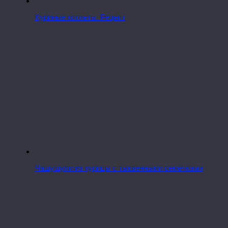
Куриные котлеты. Рецепт
Чашушули из курицы с тыквенными семечками