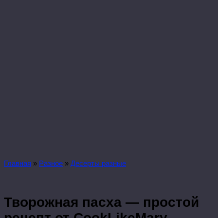
Главная
»
Разное
»
Десерты разные
Творожная пасха — простой
рецепт от CookLikeMary