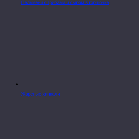
Пельмени с грибами и сыром в горшочке
Жареные хинкали