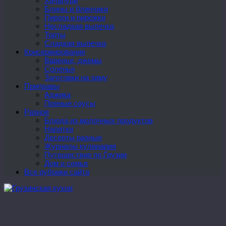
Хачапури
Блины и блинчики
Пироги и пирожки
Несладкая выпечка
Торты
Сладкая выпечка
Консервирование
Варенье, джемы
Соленья
Заготовки на зиму
Приправы
Аджика
Пряные соусы
Разное
Блюда из молочных продуктов
Напитки
Десерты разные
Журналы кулинария
Путешествие по Грузии
Дом и семья
Все рубрики сайта