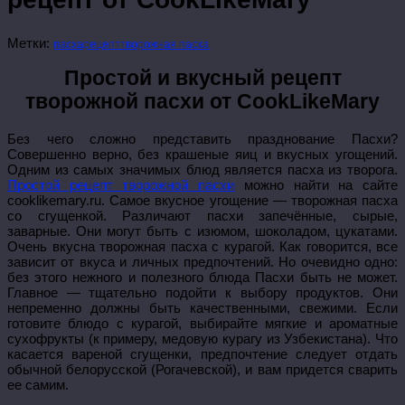
Метки:
пасха
рецепт
творожная пасха
Простой и вкусный рецепт
творожной пасхи от CookLikeMary
Без чего сложно представить празднование Пасхи?
Совершенно верно, без крашеные яиц и вкусных угощений.
Одним из самых значимых блюд является пасха из творога.
Простой рецепт творожной пасхи
можно найти на сайте
cooklikemary.ru. Самое вкусное угощение — творожная пасха
со сгущенкой. Различают пасхи запечённые, сырые,
заварные. Они могут быть с изюмом, шоколадом, цукатами.
Очень вкусна творожная пасха с курагой. Как говорится, все
зависит от вкуса и личных предпочтений. Но очевидно одно:
без этого нежного и полезного блюда Пасхи быть не может.
Главное — тщательно подойти к выбору продуктов. Они
непременно должны быть качественными, свежими. Если
готовите блюдо с курагой, выбирайте мягкие и ароматные
сухофрукты (к примеру, медовую курагу из Узбекистана). Что
касается вареной сгущенки, предпочтение следует отдать
обычной белорусской (Рогачевской), и вам придется сварить
ее самим.