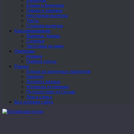
Хачапури
Блины и блинчики
Пироги и пирожки
Несладкая выпечка
Торты
Сладкая выпечка
Консервирование
Варенье, джемы
Соленья
Заготовки на зиму
Приправы
Аджика
Пряные соусы
Разное
Блюда из молочных продуктов
Напитки
Десерты разные
Журналы кулинария
Путешествие по Грузии
Дом и семья
Все рубрики сайта