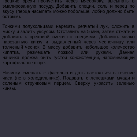
Грецкие орехи пропустить через мясорубку, высыпать в
эмалированную посуду. Добавить специи, соль и перец по
вкусу (перца насыпать можно побольше, лобио должно быть
острым).
Тонкими полукольцами нарезать репчатый лук, сложить в
миску и залить уксусом. Отставить на 5 мин, затем отжать и
добавить к ореховой смеси со специями. Добавить мелко
нарезанную кинзу и выдавленный через чесночницу или
толченый чеснок. В массу добавить небольшое количество
кипятка, размешать ложкой или руками. Данная
начинка должна быть густой консистенции, напоминающей
картофельное пюре.
Начинку смешать с фасолью и дать настояться в течение
часа (не в холодильнике). Подавать с лепешками мчади и
соленым стручковым перцем. Сверху украсить зеленью
кинзы.