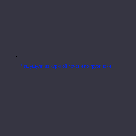
Чашушули из куриной печени по-грузински