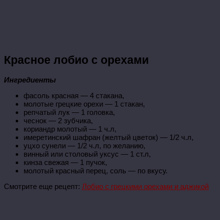
Красное лобио с орехами
Ингредиенты
фасоль красная — 4 стакана,
молотые грецкие орехи — 1 стакан,
репчатый лук — 1 головка,
чеснок — 2 зубчика,
кориандр молотый — 1 ч.л,
имеретинский шафран (желтый цветок) — 1/2 ч.л,
уцхо сунели — 1/2 ч.л, по желанию,
винный или столовый уксус — 1 ст.л,
кинза свежая — 1 пучок,
молотый красный перец, соль — по вкусу.
Смотрите еще рецепт:
Лобио с грецкими орехами и аджикой