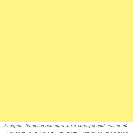
Лазерная биоревитализация кожи гиалуроновой кислотой
.
Благодаря эстетической медицине становится возможным