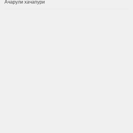
Ачарули хачапури