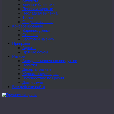
Хачапури
Блины и блинчики
Пироги и пирожки
Несладкая выпечка
Торты
Сладкая выпечка
Консервирование
Варенье, джемы
Соленья
Заготовки на зиму
Приправы
Аджика
Пряные соусы
Разное
Блюда из молочных продуктов
Напитки
Десерты разные
Журналы кулинария
Путешествие по Грузии
Дом и семья
Все рубрики сайта