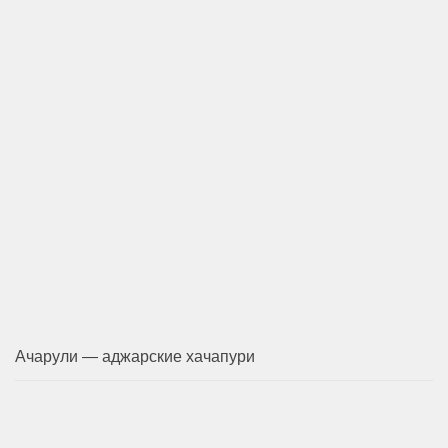
Ачарули — аджарские хачапури