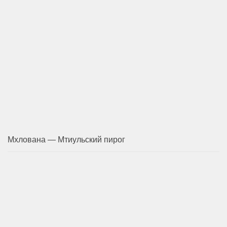
Мхлована — Мтиульский пирог