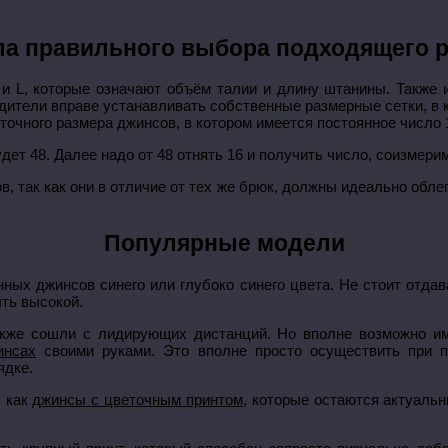
а правильного выбора подходящего 
 и L, которые означают объём талии и длину штанины. Также 
дители вправе устанавливать собственные размерные сетки, в к
точного размера джинсов, в котором имеется постоянное число 
дет 48. Далее надо от 48 отнять 16 и получить число, соизмери
так как они в отличие от тех же брюк, должны идеально облега
Популярные модели
ных джинсов синего или глубоко синего цвета. Не стоит отдав
ть высокой.
кже сошли с лидирующих дистанций. Но вполне возможно и
инсах
своими руками. Это вполне просто осуществить при п
ядке.
, как
джинсы с цветочным принтом
, которые остаются актуаль