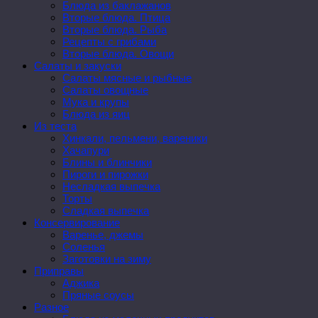
Блюда из баклажанов
Вторые блюда. Птица
Вторые блюда. Рыба
Рецепты с грибами
Вторые блюда. Овощи
Салаты и закуски
Салаты мясные и рыбные
Салаты овощные
Мука и крупы
Блюда из яиц
Из теста
Хинкали, пельмени, вареники
Хачапури
Блины и блинчики
Пироги и пирожки
Несладкая выпечка
Торты
Сладкая выпечка
Консервирование
Варенье, джемы
Соленья
Заготовки на зиму
Приправы
Аджика
Пряные соусы
Разное