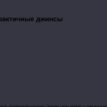
практичные джинсы
раву лидирующие позиции. Причём свою любовь к ним высказы