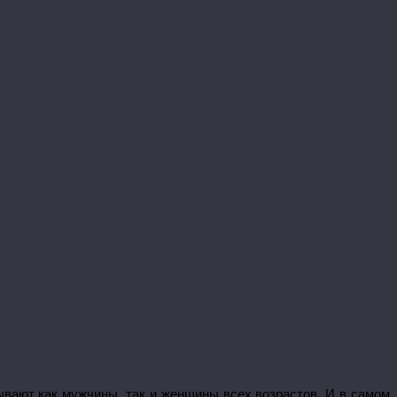
вают как мужчины, так и женщины всех возрастов. И в самом