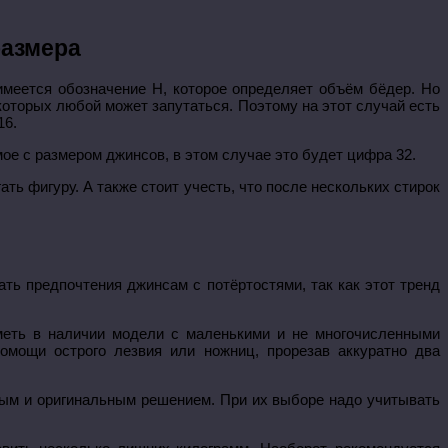
размера
имеется обозначение Н, которое определяет объём бёдер. Но
оторых любой может запутаться. Поэтому на этот случай есть
16.
мое с размером джинсов, в этом случае это будет цифра 32.
ть фигуру. А также стоит учесть, что после нескольких стирок
ать предпочтения джинсам с потёртостями, так как этот тренд
меть в наличии модели с маленькими и не многочисленными
омощи острого лезвия или ножниц, прорезав аккуратно два
ным и оригинальным решением. При их выборе надо учитывать