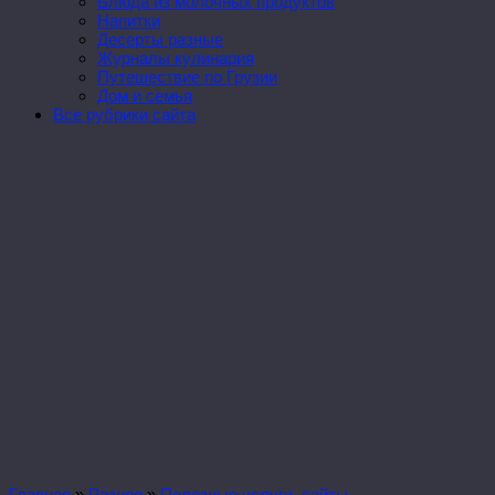
Блюда из молочных продуктов
Напитки
Десерты разные
Журналы кулинария
Путешествие по Грузии
Дом и семья
Все рубрики сайта
Главная
»
Разное
»
Полезные услуги, сайты