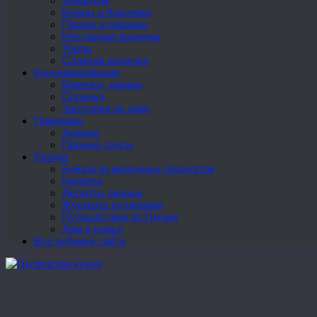
Хачапури
Блины и блинчики
Пироги и пирожки
Несладкая выпечка
Торты
Сладкая выпечка
Консервирование
Варенье, джемы
Соленья
Заготовки на зиму
Приправы
Аджика
Пряные соусы
Разное
Блюда из молочных продуктов
Напитки
Десерты разные
Журналы кулинария
Путешествие по Грузии
Дом и семья
Все рубрики сайта