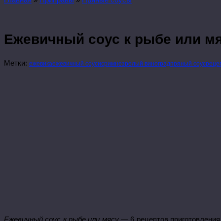
Ежевичный соус к рыбе или мя
Метки:
ежевика
ежевичный соус
исрим
незрелый виноград
пряный соус
реце
Ежевичный соус к рыбе или мясу —
6 рецептов приготовления