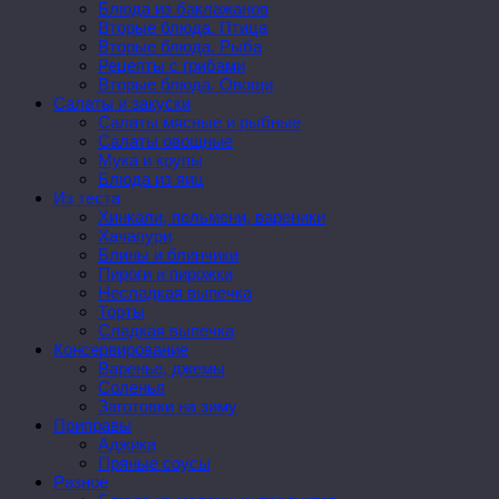
Блюда из баклажанов
Вторые блюда. Птица
Вторые блюда. Рыба
Рецепты с грибами
Вторые блюда. Овощи
Салаты и закуски
Салаты мясные и рыбные
Салаты овощные
Мука и крупы
Блюда из яиц
Из теста
Хинкали, пельмени, вареники
Хачапури
Блины и блинчики
Пироги и пирожки
Несладкая выпечка
Торты
Сладкая выпечка
Консервирование
Варенье, джемы
Соленья
Заготовки на зиму
Приправы
Аджика
Пряные соусы
Разное