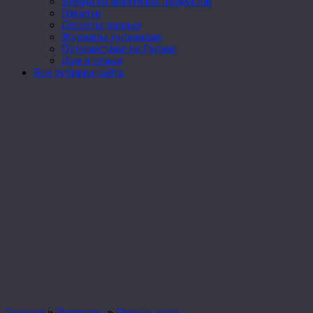
Блюда из молочных продуктов
Напитки
Десерты разные
Журналы кулинария
Путешествие по Грузии
Дом и семья
Все рубрики сайта
Главная
»
Приправы
»
Пряные соусы