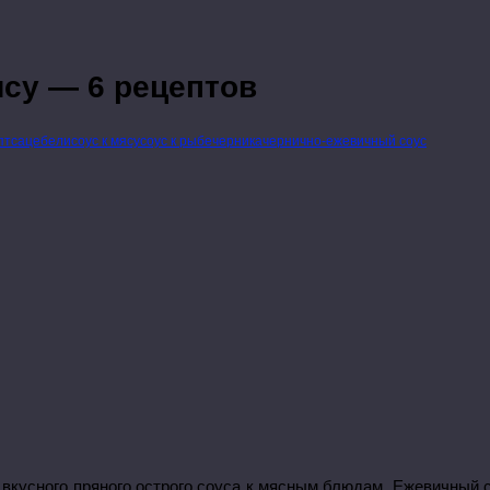
су — 6 рецептов
пт
сацебели
соус к мясу
соус к рыбе
черника
чернично-ежевичный соус
 вкусного пряного острого соуса к мясным блюдам. Ежевичный с