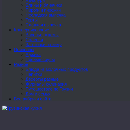
Хачапури
Блины и блинчики
Пироги и пирожки
Несладкая выпечка
Торты
Сладкая выпечка
Консервирование
Варенье, джемы
Соленья
Заготовки на зиму
Приправы
Аджика
Пряные соусы
Разное
Блюда из молочных продуктов
Напитки
Десерты разные
Журналы кулинария
Путешествие по Грузии
Дом и семья
Все рубрики сайта