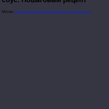
Метки:
грузинский рецепт
помидоры
рецепт
соус
томатный соус