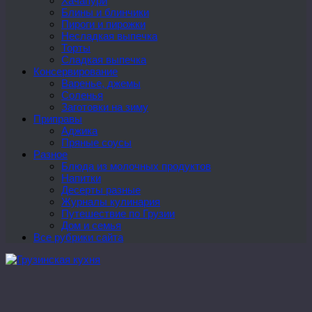
Хачапури
Блины и блинчики
Пироги и пирожки
Несладкая выпечка
Торты
Сладкая выпечка
Консервирование
Варенье, джемы
Соленья
Заготовки на зиму
Приправы
Аджика
Пряные соусы
Разное
Блюда из молочных продуктов
Напитки
Десерты разные
Журналы кулинария
Путешествие по Грузии
Дом и семья
Все рубрики сайта