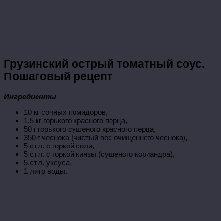
Грузинский острый томатный соус.
Пошаговый рецепт
Ингредиенты
10 кг сочных помидоров,
1.5 кг горького красного перца,
50 г горького сушеного красного перца,
350 г чеснока (чистый вес очищенного чеснока),
5 ст.л. с горкой соли,
5 ст.л. с горкой кинзы (сушеного кориандра),
5 ст.л. уксуса,
1 литр воды.