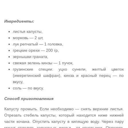
Ингредиенты:
листья капусты,
морковь — 2 шт,
лук репчатый — 1 головка,
грецкие орехи — 200 гр,
зернышки граната,
свежая зелень кинзы — 1 пучок,
грузинские специи: уцхо сунели, желтый цветок
(имеретинский шафран), кинза и красный перец — по
вкусу,
соль — по вкусу.
Способ приготовления
Капусту промыть. Если необходимо — снять верхние листья.
Отрезать стебель капусты, который находится ниже нижней
части кочана. Опустить капусту в кипящую воду. Через пару
минут отделить капустные листья от кочерыжки. Отложить