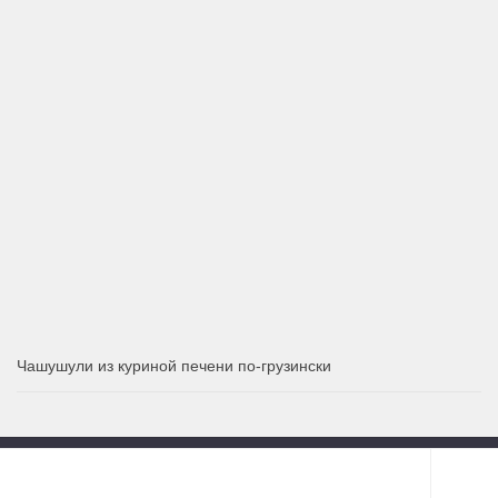
Чашушули из куриной печени по-грузински