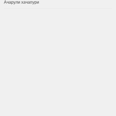
Ачарули хачапури