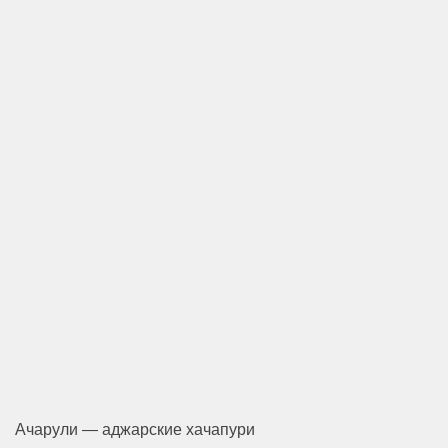
Ачарули — аджарские хачапури