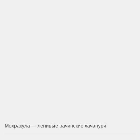
Мохракула — ленивые рачинские хачапури