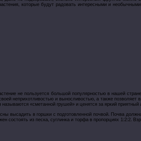
 растения, которые будут радовать интересными и необычным
астение не пользуется большой популярностью в нашей стране
 своей неприхотливостью и выносливостью, а также позволяе
я называются «сметанной грушей» и ценятся за яркий приятный 
ны высадить в горшки с подготовленной почвой. Почва должна
жен состоять из песка, суглинка и торфа в пропорциях 1:2:2. В