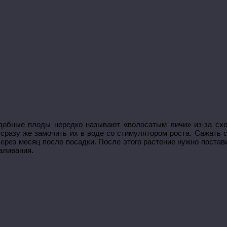
добные плоды нередко называют «волосатым личи» из-за схо
и сразу же замочить их в воде со стимулятором роста. Сажать 
через месяц после посадки. После этого растение нужно постав
аливания.