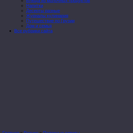
Блюда из молочных продуктов
Напитки
Десерты разные
Журналы кулинария
Путешествие по Грузии
Дом и семья
Все рубрики сайта
Главная
»
Разное
»
Полезные советы