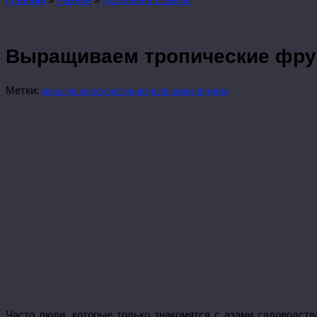
Выращиваем тропические фру
Метки:
как выращивать
растение
тропические фрукты
Часто люди, которые только знакомятся с азами садоводств