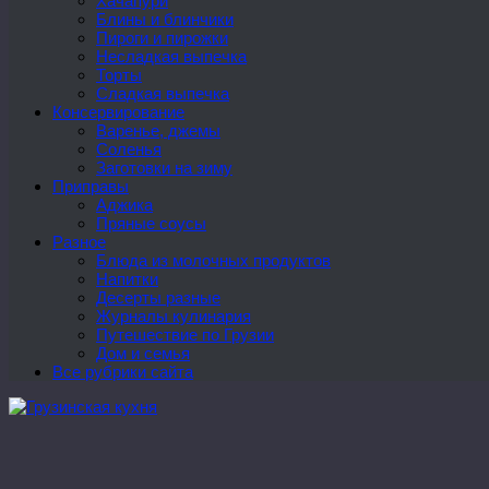
Хачапури
Блины и блинчики
Пироги и пирожки
Несладкая выпечка
Торты
Сладкая выпечка
Консервирование
Варенье, джемы
Соленья
Заготовки на зиму
Приправы
Аджика
Пряные соусы
Разное
Блюда из молочных продуктов
Напитки
Десерты разные
Журналы кулинария
Путешествие по Грузии
Дом и семья
Все рубрики сайта