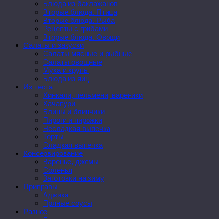
Блюда из баклажанов
Вторые блюда. Птица
Вторые блюда. Рыба
Рецепты с грибами
Вторые блюда. Овощи
Салаты и закуски
Салаты мясные и рыбные
Салаты овощные
Мука и крупы
Блюда из яиц
Из теста
Хинкали, пельмени, вареники
Хачапури
Блины и блинчики
Пироги и пирожки
Несладкая выпечка
Торты
Сладкая выпечка
Консервирование
Варенье, джемы
Соленья
Заготовки на зиму
Приправы
Аджика
Пряные соусы
Разное