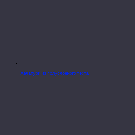
Хачапури из полуслоеного теста