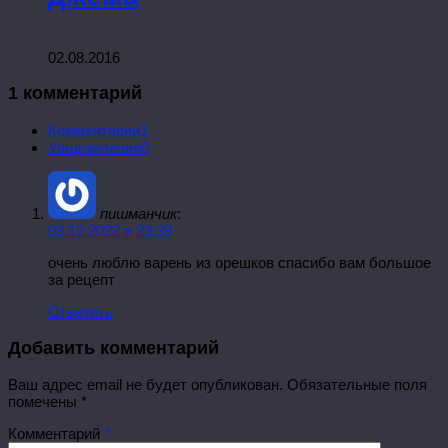
02.08.2016
1 комментарий
Комментарии
1
Уведомления
0
пишманчик
:
03.12.2022 в 23:39
очень люблю варень из орешков спасибо вам большое
за рецепт
Ответить
Добавить комментарий
Ваш адрес email не будет опубликован.
Обязательные поля
помечены
*
Комментарий
*