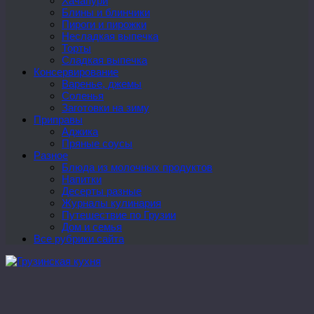
Хачапури
Блины и блинчики
Пироги и пирожки
Несладкая выпечка
Торты
Сладкая выпечка
Консервирование
Варенье, джемы
Соленья
Заготовки на зиму
Приправы
Аджика
Пряные соусы
Разное
Блюда из молочных продуктов
Напитки
Десерты разные
Журналы кулинария
Путешествие по Грузии
Дом и семья
Все рубрики сайта