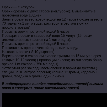
Орехи — с кожурой.
Орехи срезать с двух сторон (неглубоко). Вымачивать в
проточной воде 10 дней
Залить орехи известковой водой на 12 часов ( сухая известь
70 грамм на 1 литр воды, растворить отстоять сутки,
профильтровать)
Промыть орехи
проточной водой 5 часов.
Проварить орехи в квасцовой воде 15 минут (15 грамм
алюмокалиевых квасцов на 1 литр воды).
Промыть орехи проточной водой 5 часов.
Прокипятить орехи в чистой воде, слить воду.
Наколоть орехи ( 8-10 дырочек).
Варить орехи в сахарном сиропе трижды по 15 минут, через
каждые 10-12 часов) ( пропорции сиропа; на литровую банку
орехов 1 кг сахара и 750 мл воды).
Четвертый раз закладываем специи и варим до густоты (
специи на 10 литров варенья; корица 12 грамм, кардамон 5
грамм, гвоздика 6 грамм, один лимон)
В видеорецепте ошибка последовательности!( сначала
этап с квасцами, после накалываем орехи)