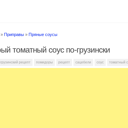
»
Приправы
»
Пряные соусы
ый томатный соус по-грузински
грузинский рецепт
помидоры
рецепт
сацебели
соус
томатный с