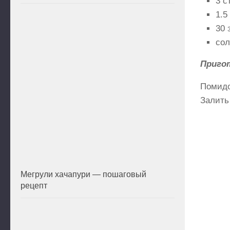
3 с
1.5
30 
сол
Приго
Помидо
Залить
Мегрули хачапури — пошаговый
рецепт