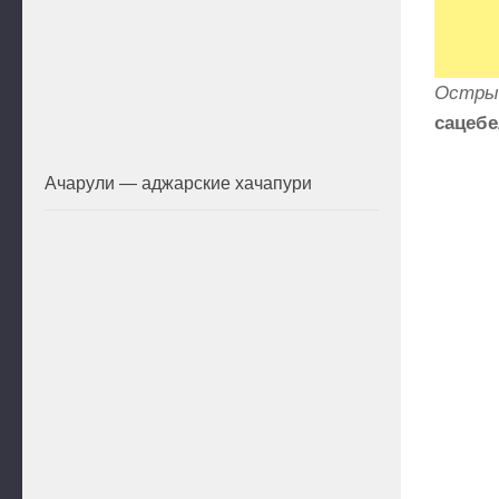
Острый
сацеб
Ачарули — аджарские хачапури