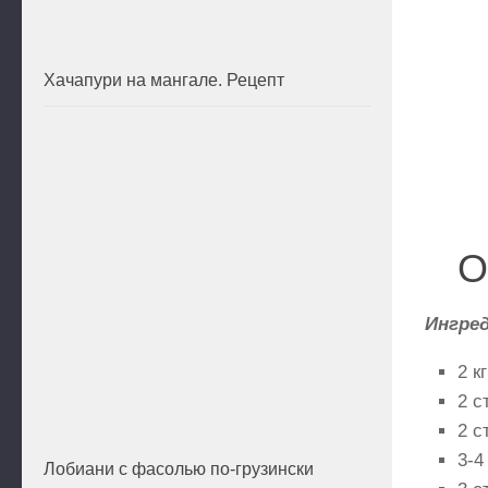
Хачапури на мангале. Рецепт
О
Ингре
2 к
2 с
2 с
3-4
Лобиани с фасолью по-грузински