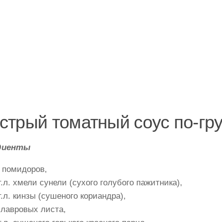
стрый томатный соус по-гр
диенты
г помидоров,
т.л. хмели сунели (сухого голубого пажитника),
т.л. кинзы (сушеного кориандра),
 лавровых листа,