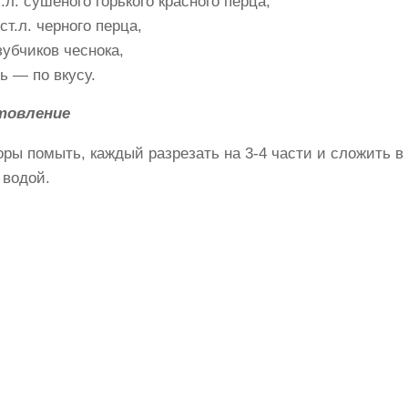
т.л. сушеного горького красного перца,
 ст.л. черного перца,
зубчиков чеснока,
ь — по вкусу.
товление
ры помыть, каждый разрезать на 3-4 части и сложить в
 водой.