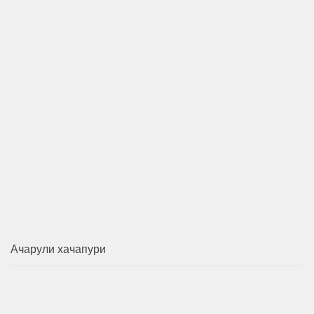
Ачарули хачапури