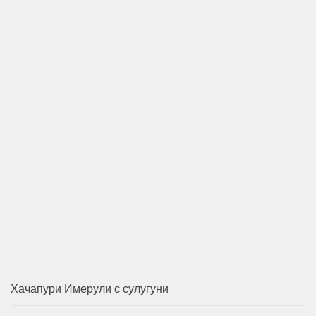
Хачапури Имерули с сулугуни