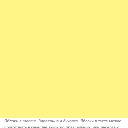
Яблоки в тесте. Запекание в духовке
. Яблоки в тесте можно
приготовить в качестве вкусного праздничного или десерта к