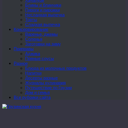
Хачапури
Блины и блинчики
Пироги и пирожки
Несладкая выпечка
Торты
Сладкая выпечка
Консервирование
Варенье, джемы
Соленья
Заготовки на зиму
Приправы
Аджика
Пряные соусы
Разное
Блюда из молочных продуктов
Напитки
Десерты разные
Журналы кулинария
Путешествие по Грузии
Дом и семья
Все рубрики сайта