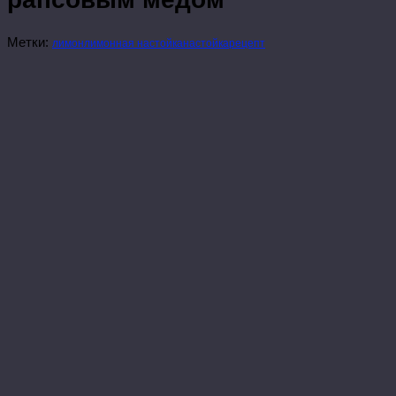
Метки:
лимон
лимонная настойка
настойка
рецепт