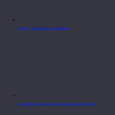
Рецепт чахохбили из курицы
Цыпленок табака с ореховым соусом баже