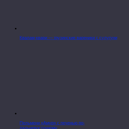
Квалам-квари — грузинские вареники с сулугуни
Пельмени «Амур» с печенью по-
дальневосточному