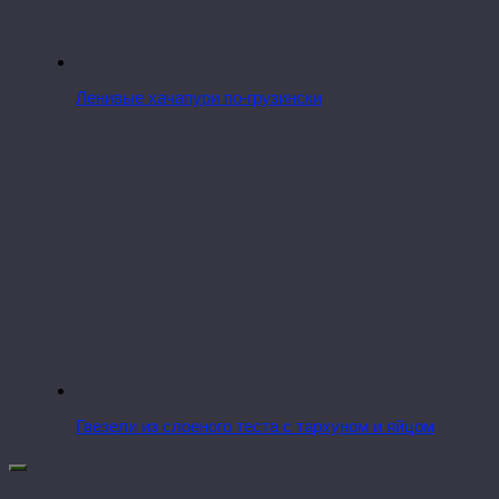
Ленивые хачапури по-грузински
Гвезели из слоеного теста с тархуном и яйцом