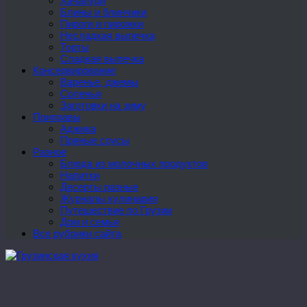
Хачапури
Блины и блинчики
Пироги и пирожки
Несладкая выпечка
Торты
Сладкая выпечка
Консервирование
Варенье, джемы
Соленья
Заготовки на зиму
Приправы
Аджика
Пряные соусы
Разное
Блюда из молочных продуктов
Напитки
Десерты разные
Журналы кулинария
Путешествие по Грузии
Дом и семья
Все рубрики сайта