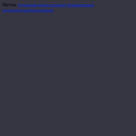
Метки:
грузинский рецепт
зеленый ткемали
пряный
соус
рецепт
сацебели
ткемали