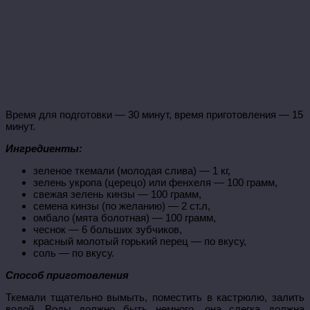
Время для подготовки — 30 минут, время приготовления — 15
минут.
Ингредиенты:
зеленое ткемали (молодая слива) — 1 кг,
зелень укропа (церецо) или фенхеля — 100 грамм,
свежая зелень кинзы — 100 грамм,
семена кинзы (по желанию) — 2 ст.л,
омбало (мята болотная) — 100 грамм,
чеснок — 6 больших зубчиков,
красный молотый горький перец — по вкусу,
соль — по вкусу.
Способ приготовления
Ткемали тщательно вымыть, поместить в кастрюлю, залить
водой. Воды должно быть немного, она слегка должна