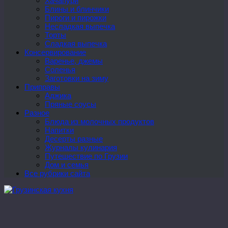
Хачапури
Блины и блинчики
Пироги и пирожки
Несладкая выпечка
Торты
Сладкая выпечка
Консервирование
Варенье, джемы
Соленья
Заготовки на зиму
Приправы
Аджика
Пряные соусы
Разное
Блюда из молочных продуктов
Напитки
Десерты разные
Журналы кулинария
Путешествие по Грузии
Дом и семья
Все рубрики сайта