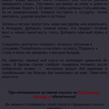
прикрывать сливы. Поставить кастрюлю на огонь и довести
до кипения. Варить 5-10 минут. Сливы должны стать мягкими,
но не разваренными. Ткемали отставить и остудить. Затем
протереть, удалив шкурки и косточки.
Зелень и чеснок пропустить через мясорубку или измельчить
в блендере. Добавить семена кинзы, это придаст особый
вкус и некую пикантность соусу. Добавить красный перец и
соль.
Соединить протертое ткемали с зеленью, чесноком и
специями. Попробовать и посолить по вкусу. Подавать к
столу в качестве приправы к мясным блюдам.
На заметку: данный вид соуса не подлежит хранению до
зимы. В другом случае следует поварить ткемали после
добавления зелени — несколько минут для хранения в
холодильнике или дольше для заготовки на зиму
. Приятного
аппетита!
При копировании активная ссылка на
Gruzinskaya-
Kuhnya.ru
обязательна!
Вы можете отправить этот пост в социальные сети и
закладки: