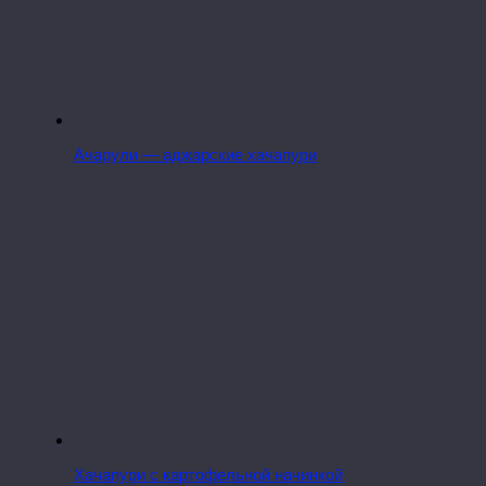
Ачарули — аджарские хачапури
Хачапури с картофельной начинкой