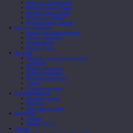
Блюда из баклажанов
Вторые блюда. Птица
Вторые блюда. Рыба
Рецепты с грибами
Вторые блюда. Овощи
Салаты и закуски
Салаты мясные и рыбные
Салаты овощные
Мука и крупы
Блюда из яиц
Из теста
Хинкали, пельмени, вареники
Хачапури
Блины и блинчики
Пироги и пирожки
Несладкая выпечка
Торты
Сладкая выпечка
Консервирование
Варенье, джемы
Соленья
Заготовки на зиму
Приправы
Аджика
Пряные соусы
Разное