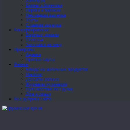
Хачапури
Блины и блинчики
Пироги и пирожки
Несладкая выпечка
Торты
Сладкая выпечка
Консервирование
Варенье, джемы
Соленья
Заготовки на зиму
Приправы
Аджика
Пряные соусы
Разное
Блюда из молочных продуктов
Напитки
Десерты разные
Журналы кулинария
Путешествие по Грузии
Дом и семья
Все рубрики сайта