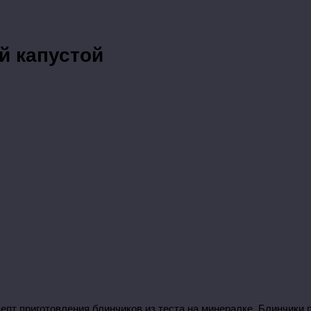
й капустой
епт приготовления блинчиков из теста на минералке. Блинчики 