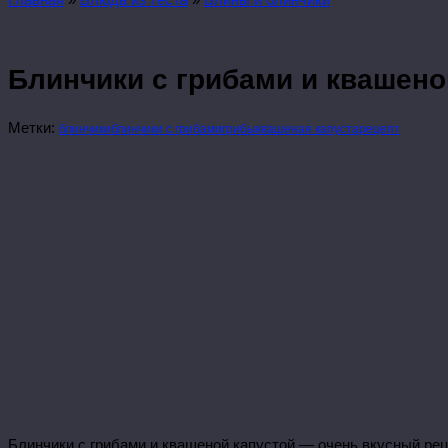
Блинчики с грибами и квашено
Метки:
блинчики
блинчики с грибами
грибы
квашеная капуста
рецепт
Блинчики с грибами и квашеной капустой — очень вкусный рец