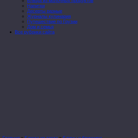
Блюда из молочных продуктов
Напитки
Десерты разные
Журналы кулинария
Путешествие по Грузии
Дом и семья
Все рубрики сайта
Главная
»
Блюда из теста
»
Блины и блинчики