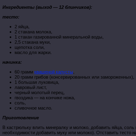
Ингредиенты (выход — 12 блинчиков):
тесто:
2 яйца,
2 стакана молока,
1 стакан газированной минеральной воды,
2,5 стакана муки,
щепотка соли,
масло для жарки.
начинка:
60 грамм
квашеной капусты
,
20 грамм грибов (консервированных или замороженных),
1 большая луковица,
лавровый лист,
черный молотый перец,
гвоздика — на кончике ножа,
соль,
сливочное масло.
Приготовление
В кастрюльку влить минералку и молоко, добавить яйца, соль
необходимости добавить муку или молоко). Отставить тесто н