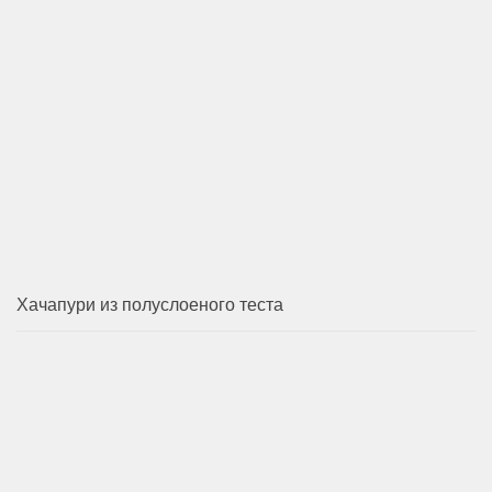
Хачапури из полуслоеного теста