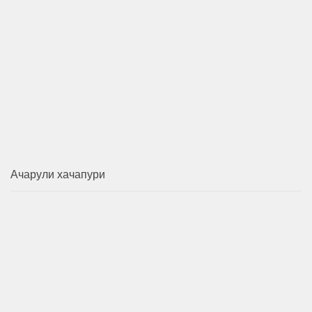
Ачарули хачапури