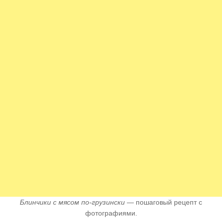
Блинчики с мясом по-грузински
— пошаговый рецепт с
фотографиями.