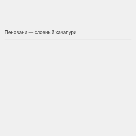
Пеновани — слоеный хачапури